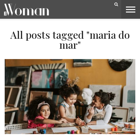
BELEZA
CAPA
LIFESTYLE
MODA
OPINIÃO
PESSOAS
SOCIEDADE
VIDEOS
All posts tagged "maria do
mar"