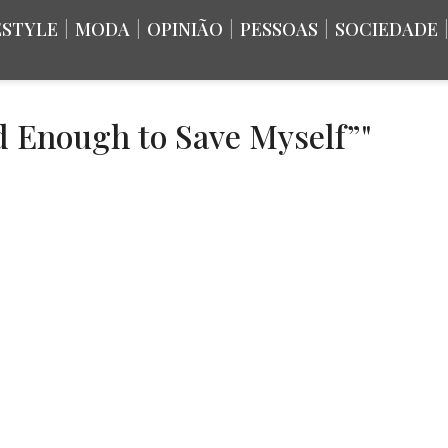
ESTYLE
|
MODA
|
OPINIÃO
|
PESSOAS
|
SOCIEDADE
d Enough to Save Myself”"