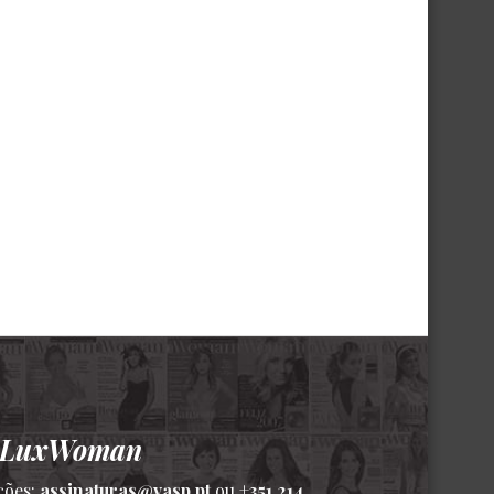
a LuxWoman
ções:
assinaturas@vasp.pt
ou
+351 214