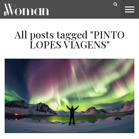
BELEZA
CAPA
LIFESTYLE
MODA
OPINIÃO
PESSOAS
SOCIEDADE
VIDEOS
All posts tagged "PINTO
LOPES VIAGENS"