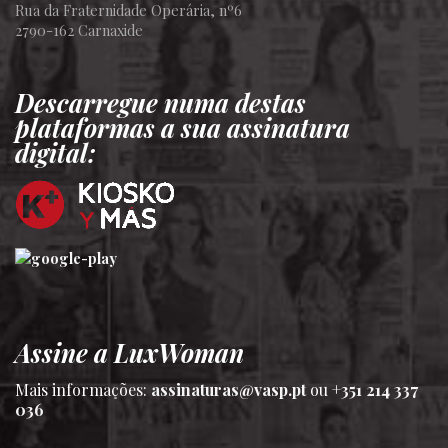
Rua da Fraternidade Operária, nº6
2790-162 Carnaxide
Descarregue numa destas
plataformas a sua assinatura
digital:
Assine a LuxWoman
Mais informações:
assinaturas@vasp.pt
ou
+351 214 337
036