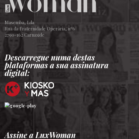
Masemba, Lda
Rua da Fraternidade Operária, nº6
2790-162 Carnaxide
Descarregue numa destas
plataformas a sua assinatura
digital:
Assine a LuxWoman