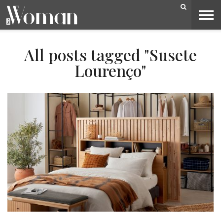
BELEZA
CAPA
LIFESTYLE
MODA
OPINIÃO
PESSOAS
SOCIEDADE
VIDEOS
All posts tagged "Susete
Lourenço"