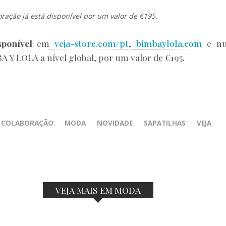
oração já está disponível por um valor de €195.
sponível
em
veja-store.com/pt
,
bimbaylola.com
e n
BA Y LOLA a nível global, por um valor de €195.
COLABORAÇÃO
MODA
NOVIDADE
SAPATILHAS
VEJA
VEJA MAIS EM MODA