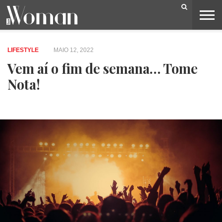
BELEZA
CAPA
LIFESTYLE
MODA
OPINIÃO
PESSOAS
SOCIEDADE
VIDEOS
LIFESTYLE
MAIO 12, 2022
Vem aí o fim de semana… Tome
Nota!