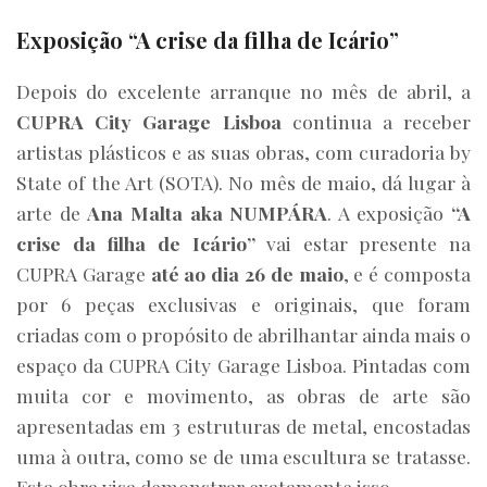
Exposição
“A crise da filha de Icário”
Depois do excelente arranque no mês de abril, a
CUPRA City Garage Lisboa
continua a receber
artistas plásticos e as suas obras, com curadoria by
State of the Art (SOTA). No mês de maio, dá lugar à
arte de
Ana Malta aka NUMPÁRA
. A exposição
“A
crise da filha de Icário”
vai estar presente na
CUPRA Garage
até ao dia 26 de maio
, e é composta
por 6 peças exclusivas e originais, que foram
criadas com o propósito de abrilhantar ainda mais o
espaço da CUPRA City Garage Lisboa. Pintadas com
muita cor e movimento, as obras de arte são
apresentadas em 3 estruturas de metal, encostadas
uma à outra, como se de uma escultura se tratasse.
Esta obra visa demonstrar exatamente isso.