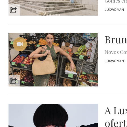
Gomes em
LUXWOMAN
Brun
Novos C
LUXWOMAN
A Lu
ofer