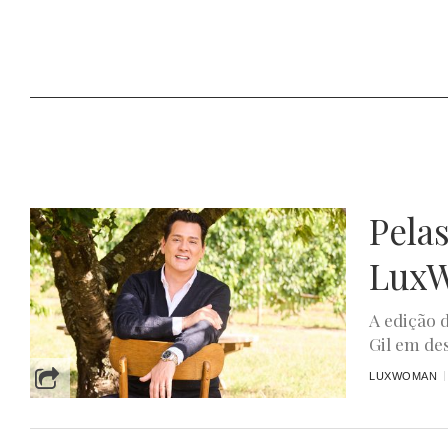
Pela
LuxW
A edição 
Gil em de
LUXWOMAN