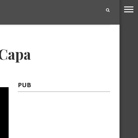
|
#Capa
PUB