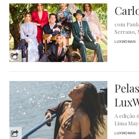
Carl
com Paula
Serrano, 
LUXWOMAN
Pela
LuxW
A edição 
Lima Maye
LUXWOMAN