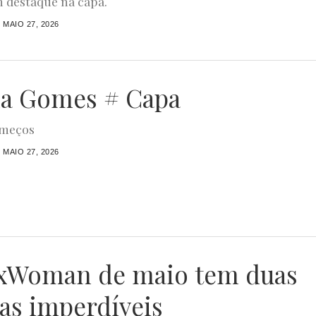
 destaque na capa.
MAIO 27, 2026
a Gomes # Capa
omeços
MAIO 27, 2026
xWoman de maio tem duas
tas imperdíveis