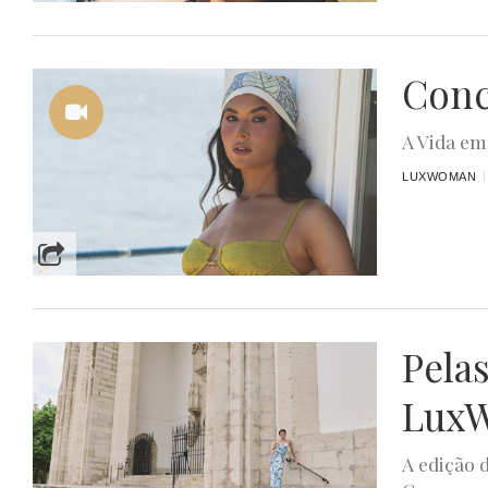
Conc
A Vida em
LUXWOMAN
Pela
LuxW
A edição 