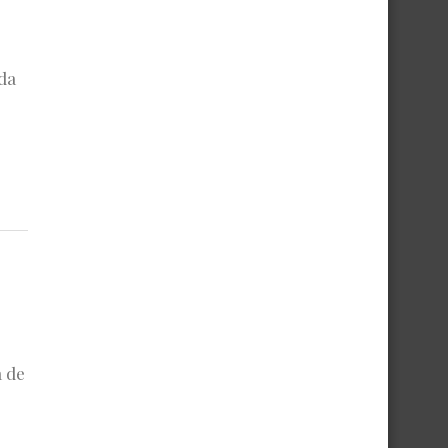
da
 de