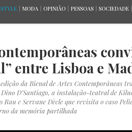
ESTYLE
|
MODA
|
OPINIÃO
|
PESSOAS
|
SOCIEDADE
Contemporâneas convi
” entre Lisboa e Ma
ª edição da Bienal de Artes Contemporâneas tra
e Dino D’Santiago, a instalação-teatral de Kil
Rau e Servane Dècle que revisita o caso Pelic
rno da memória partilhada