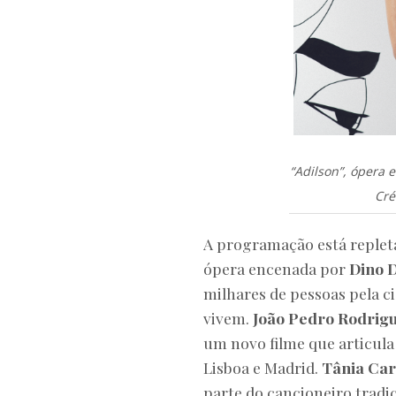
“Adilson”, ópera 
Cré
A programação está replet
ópera encenada por
Dino 
milhares de pessoas pela c
vivem.
João Pedro Rodrig
um novo filme que articula
Lisboa e Madrid.
Tânia Car
parte do cancioneiro tradi