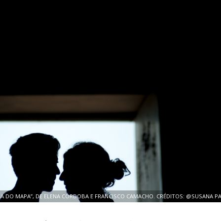
A DO MAPA”, DE ELENA CÓRDOBA E FRANCISCO CAMACHO. CRÉDITOS: @SUSANA PA