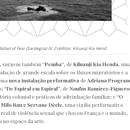
llad of Fear (Sardegna) IV. Créditos: Kiluanji Kia Hend
, surgem também
“Pemba”
, de
Kiluanji Kia Henda
, um
alação de grande escala sobre os fluxos migratórios e a
 uma
nova instalação performativa
de
Adriana Progran
o;
“De Espiral em Espiral”
, de
Naufus Ramírez-Figuero
ria colonial e práticas de adivinhação familiar; e
“O
e
Milo Rau e Servane Dècle
, uma vigília performativa
o real de violência sexual que chocou França e o mundo,
a no espaço da arte.