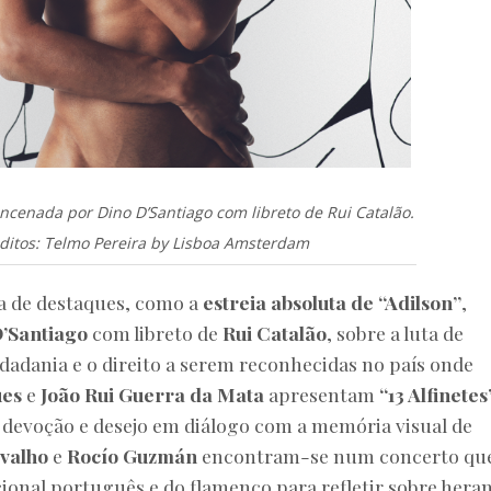
encenada por Dino D’Santiago com libreto de Rui Catalão.
ditos: Telmo Pereira by Lisboa Amsterdam
a de destaques, como a
estreia absoluta de “Adilson”
,
D’Santiago
com libreto de
Rui Catalão
, sobre a luta de
idadania e o direito a serem reconhecidas no país onde
ues
e
João Rui Guerra da Mata
apresentam
“13 Alfinetes
 devoção e desejo em diálogo com a memória visual de
valho
e
Rocío Guzmán
encontram-se num concerto qu
cional português e do flamenco para refletir sobre hera