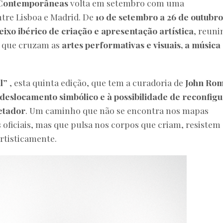
 Contemporâneas
volta em setembro com uma
tre Lisboa e Madrid. De
10 de setembro a 26 de outubro
eixo ibérico de criação e apresentação artística
, reuni
s que cruzam as
artes performativas e visuais, a música 
l
” , esta quinta edição, que tem a curadoria de
John Ro
o deslocamento simbólico e à possibilidade de reconfig
petador
. Um caminho que não se encontra nos mapas
 oficiais, mas que pulsa nos corpos que criam, resistem 
artisticamente.