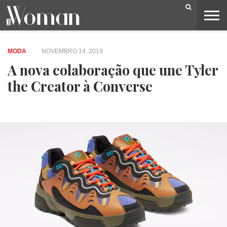
BELEZA
CAPA
LIFESTYLE
MODA
OPINIÃO
PESSOAS
SOCIEDADE
VIDEOS
MODA
NOVEMBRO 14, 2019
A nova colaboração que une Tyler
the Creator à Converse