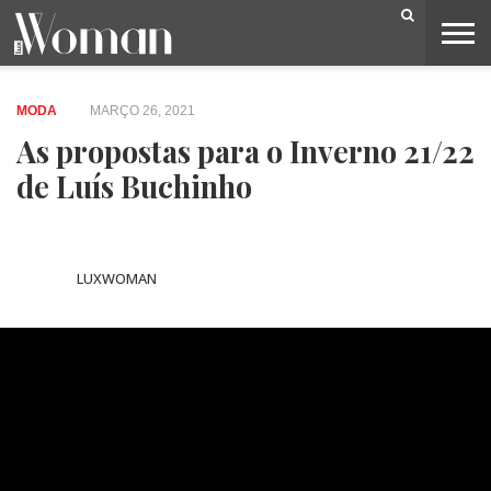
BELEZA
CAPA
LIFESTYLE
MODA
OPINIÃO
PESSOAS
SOCIEDADE
VIDEOS
MODA
MARÇO 26, 2021
As propostas para o Inverno 21/22
de Luís Buchinho
LUXWOMAN