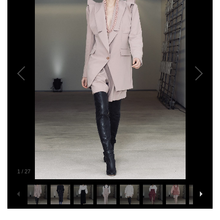
1
/
27