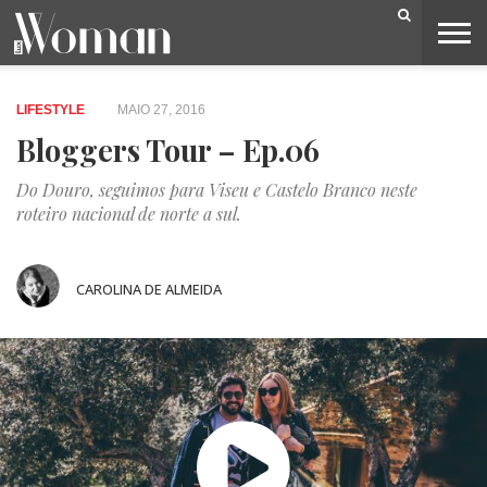
BELEZA
CAPA
LIFESTYLE
MODA
OPINIÃO
PESSOAS
SOCIEDADE
VIDEOS
LIFESTYLE
MAIO 27, 2016
Bloggers Tour – Ep.06
Do Douro, seguimos para Viseu e Castelo Branco neste
roteiro nacional de norte a sul.
CAROLINA DE ALMEIDA