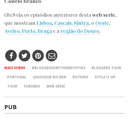
Castelo Branco
.
(Re)Veja os episódios anteriores desta
web serie
,
que mostram
Lisboa
,
Cascais, Sintra
, o
Oeste
,
Aveiro, Porto, Braga
e a
região do Douro
.
MAIS SOBRE
#BLOGGERSONTOURMCVITIES
BLOGGERS TOUR
PORTUGAL
QUIOSQUE DO KEN
ROTEIRO
STYLE IT UP
TOUR
TURISMO
WEB-SÉRIE
PUB