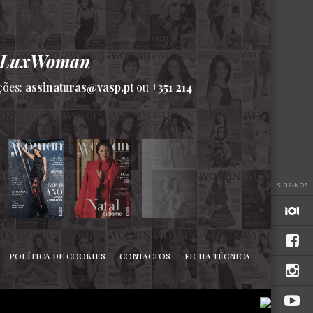
a LuxWoman
ções:
assinaturas@vasp.pt
ou
+351 214
SIGA-NOS
POLÍTICA DE COOKIES
CONTACTOS
FICHA TÉCNICA