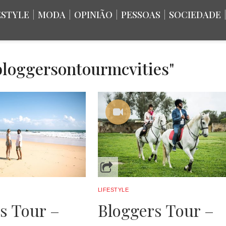
ESTYLE
|
MODA
|
OPINIÃO
|
PESSOAS
|
SOCIEDADE
bloggersontourmcvities"
LIFESTYLE
s Tour –
Bloggers Tour –