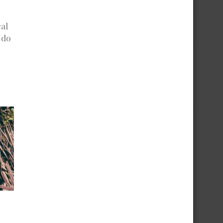
al
 do