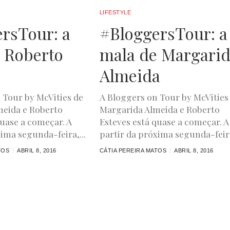
LIFESTYLE
rsTour: a
#BloggersTour: a
 Roberto
mala de Margari
Almeida
 Tour by McVities de
A Bloggers on Tour by McVities
meida e Roberto
Margarida Almeida e Roberto
quase a começar. A
Esteves está quase a começar. A
ima segunda-feira,...
partir da próxima segunda-feira
TOS
ABRIL 8, 2016
CÁTIA PEREIRA MATOS
ABRIL 8, 2016