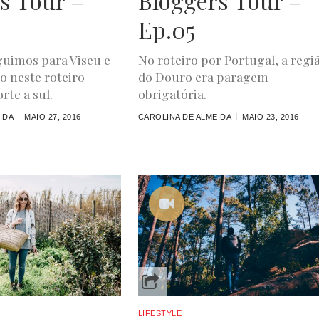
s Tour –
Bloggers Tour –
Ep.05
uimos para Viseu e
No roteiro por Portugal, a regi
o neste roteiro
do Douro era paragem
rte a sul.
obrigatória.
IDA
MAIO 27, 2016
CAROLINA DE ALMEIDA
MAIO 23, 2016
LIFESTYLE