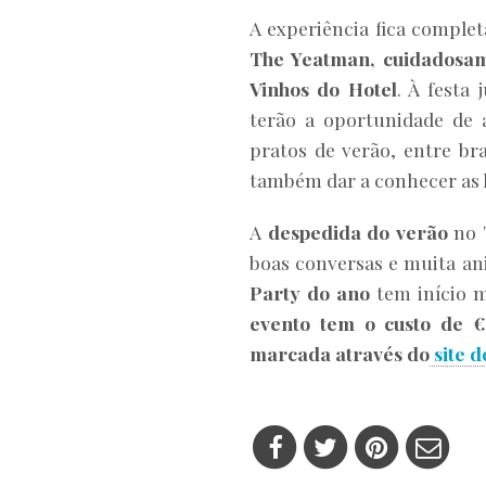
A experiência fica compl
The Yeatman, cuidadosam
Vinhos do Hotel
. À festa
terão a oportunidade de
pratos de verão, entre br
também dar a conhecer as hi
A
despedida do verão
no 
boas conversas e muita a
Party do ano
tem início m
evento tem o custo de €
marcada através do
site d