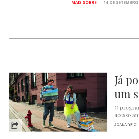
MAIS SOBRE
14 DE SETEMBRO
Já p
um s
O program
acesso ant
JOANA DE OL