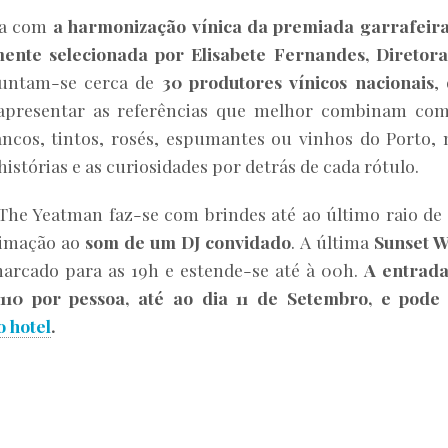
eta com
a harmonização vínica da premiada garrafeir
ente selecionada por Elisabete Fernandes, Diretor
 juntam-se cerca de
30 produtores vínicos nacionais
,
 apresentar as referências que melhor combinam co
ancos, tintos, rosés, espumantes ou vinhos do Porto,
stórias e as curiosidades por detrás de cada rótulo.
The Yeatman faz-se com brindes até ao último raio de 
nimação ao
som de um DJ convidado
. A última
Sunset 
arcado para as 19h e estende-se até à 00h.
A entrada
110 por pessoa, até ao dia 11 de Setembro, e pode
o hotel
.