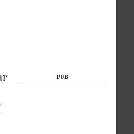
ar
PUB
o
.