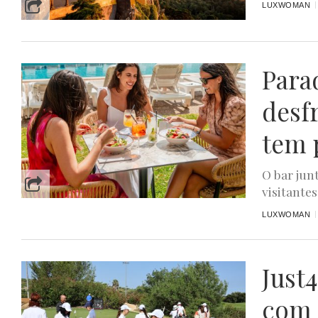
LUXWOMAN
Para
desf
tem 
O bar jun
visitantes
LUXWOMAN
Just
com 