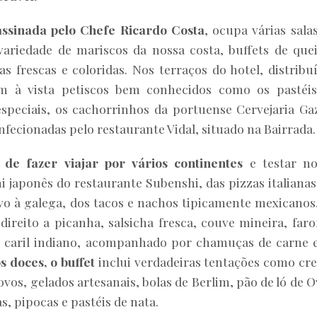
assinada pelo Chefe Ricardo Costa
, ocupa várias sala
ariedade de mariscos da nossa costa, buffets de quei
as frescas e coloridas. Nos terraços do hotel, distribu
am à vista petiscos bem conhecidos como os pastéi
speciais, os cachorrinhos da portuense Cervejaria Ga
nfecionadas pelo restaurante Vidal, situado na Bairrada.
 de fazer viajar por vários continentes
e testar no
i japonês do restaurante Subenshi, das pizzas italianas
lvo à galega, dos tacos e nachos tipicamente mexicanos
direito a picanha, salsicha fresca, couve mineira, faro
o caril indiano, acompanhado por chamuças de carne 
s doces, o buffet
inclui verdadeiras tentações como cr
os, gelados artesanais, bolas de Berlim, pão de ló de O
s, pipocas e pastéis de nata.