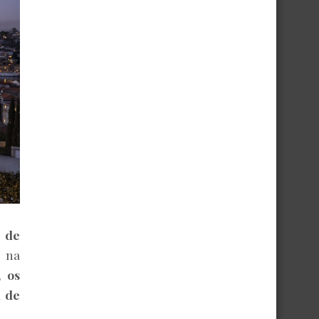
 de
o na
 os
l de