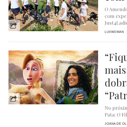
O Amendoe
com exper
Just4Ladie
LUXWOMAN
“Fiq
mais
dobr
“Pat
No próxim
Pata: O F
JOANA DE OL