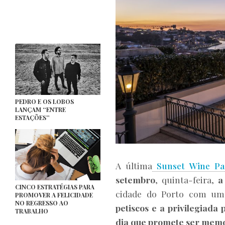
PEDRO E OS LOBOS
LANÇAM “ENTRE
ESTAÇÕES”
A última
Sunset Wine Pa
setembro
, quinta-feira,
a
CINCO ESTRATÉGIAS PARA
cidade do Porto com um 
PROMOVER A FELICIDADE
NO REGRESSO AO
petiscos e a privilegiad
TRABALHO
dia que promete ser mem