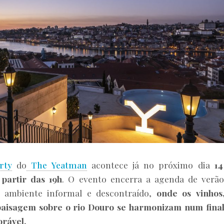
rty
do
The Yeatman
acontece já no próximo dia
14
 partir das 19h
. O evento encerra a agenda de verã
ambiente informal e descontraído,
onde os vinhos,
a paisagem sobre o rio Douro se harmonizam num fina
orável.