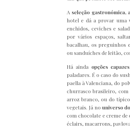
A
seleção gastronómica, 
hotel e dá a provar uma v
enchidos, ceviches e salad
por vários espaços, salt
bacalhau, os preguinhos e
ou sanduíches de leitão, co
Há ainda
opções capazes
paladares. É o caso do sush
paella à Valenciana, do po
churrasco brasileiro, com 
arroz branco, ou do típic
vegetais. Já no
universo do
com chocolate e creme de ov
éclairs, macarrons, pavlova