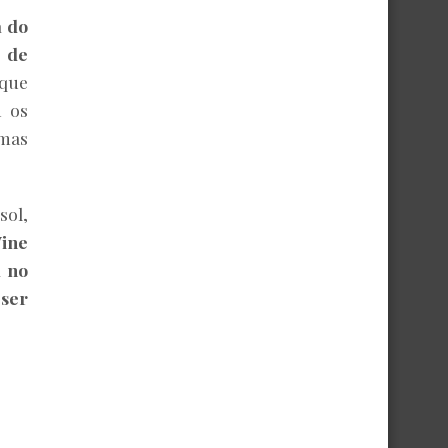
a do
a de
 que
m os
 mas
sol,
Wine
 no
 ser