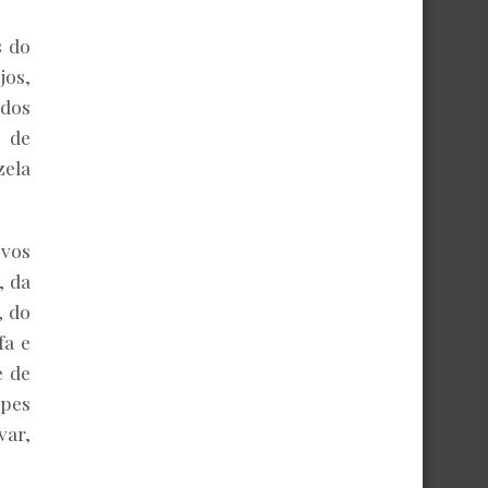
s do
jos,
ídos
s de
zela
vos
, da
, do
fa e
e de
epes
var,