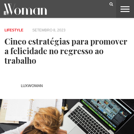
BELEZA
CAPA
LIFESTYLE
MODA
OPINIÃO
PESSOAS
SOCIEDADE
VIDEOS
LIFESTYLE
SETEMBRO 8, 2023
Cinco estratégias para promover
a felicidade no regresso ao
trabalho
LUXWOMAN