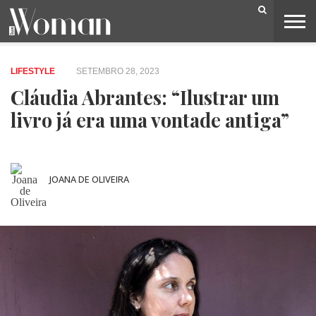
BELEZA
CAPA
LIFESTYLE
MODA
OPINIÃO
PESSOAS
SOCIEDADE
VIDEOS
LIFESTYLE
SETEMBRO 28, 2023
Cláudia Abrantes: “Ilustrar um
livro já era uma vontade antiga”
JOANA DE OLIVEIRA