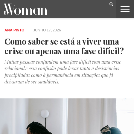
BELEZA
CAPA
LIFESTYLE
MODA
OPINIÃO
PESSOAS
SOCIEDADE
VIDEOS
ANA PINTO
JUNHO 17, 2026
Como saber se está a viver uma
crise ou apenas uma fase difícil?
Muitas pessoas confundem uma fase difícil com uma crise
relacional e essa confusão pode levar tanto a desistências
precipitadas como à permanência em situações que já
deixaram de ser saudáveis.