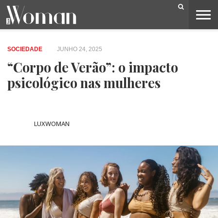
BELEZA
CAPA
LIFESTYLE
MODA
OPINIÃO
PESSOAS
SOCIEDADE
VIDEOS
SOCIEDADE
JUNHO 24, 2025
“Corpo de Verão”: o impacto
psicológico nas mulheres
LUXWOMAN