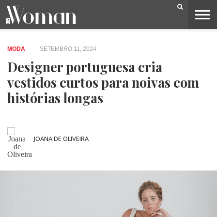
BELEZA
CAPA
LIFESTYLE
MODA
OPINIÃO
PESSOAS
SOCIEDADE
VIDEOS
MODA
SETEMBRO 11, 2024
Designer portuguesa cria
vestidos curtos para noivas com
histórias longas
JOANA DE OLIVEIRA