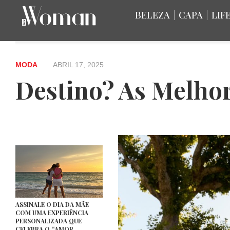
BELEZA
|
CAPA
|
LIF
MODA
ABRIL 17, 2025
Destino? As Melhor
ASSINALE O DIA DA MÃE
COM UMA EXPERIÊNCIA
PERSONALIZADA QUE
CELEBRA O “AMOR