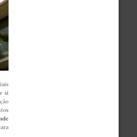
iais
e si
ação
ntos
onde
para