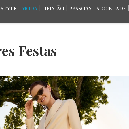
ESTYLE
|
MODA
|
OPINIÃO
|
PESSOAS
|
SOCIEDADE
es Festas