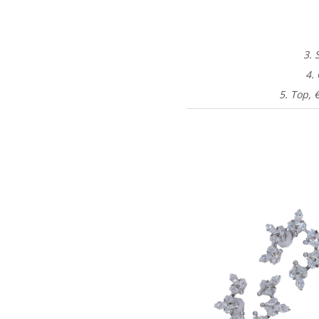
3. 
4.
5. Top, 