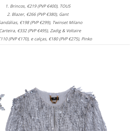
1. Brincos, €219 (PVP €400), TOUS
2. Blazer, €266 (PVP €380), Gant
Sandálias, €198 (PVP €299), Twinset Milano
 Carteira, €332 (PVP €495), Zadig & Voltaire
€110 (PVP €170), e calças, €180 (PVP €275), Pinko