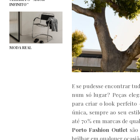
INFINITO”
MODA REAL
E se pudesse encontrar tud
num só lugar? Peças elega
para criar o look perfeit
única, sempre ao seu esti
até 70% em marcas de qual
Porto Fashion Outlet
são 
brilhar em qualquer ocasiã