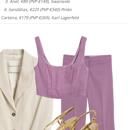
3. Anel, €89 (PVP €149), Swarovski
4. Sandálias, €225 (PVP €340) Pinko
 Carteira, €179 (PVP €269), Karl Lagerfeld