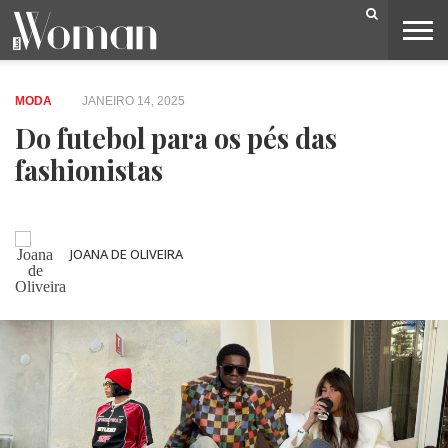
BELEZA
CAPA
LIFESTYLE
MODA
OPINIÃO
PESSOAS
SOCIEDADE
VIDEOS
MODA
JANEIRO 14, 2025
Do futebol para os pés das
fashionistas
JOANA DE OLIVEIRA