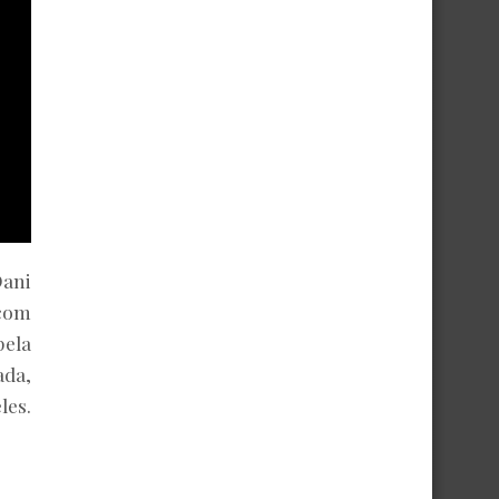
Dani
 com
pela
ada,
les.