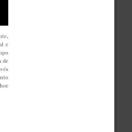
nte,
al e
upo
s de
avés
ento
lhor