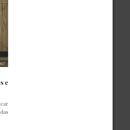
ING"
s e
scar
 das