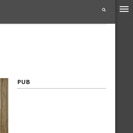
|
PUB