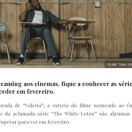
FILME "SING S
reaming aos cinemas, fique a conhecer as série
erder em fevereiro.
orada de “Valeria”, a estreia do filme nomeado ao Ó
so da aclamada série “The White Lotus” são algumas
sperar para ver em fevereiro.