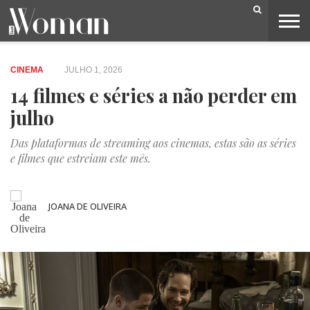
BELEZA
CAPA
LIFESTYLE
MODA
OPINIÃO
PESSOAS
SOCIEDADE
VIDEOS
CINEMA
JULHO 1, 2026
14 filmes e séries a não perder em
julho
Das plataformas de streaming aos cinemas, estas são as séries
e filmes que estreiam este mês.
JOANA DE OLIVEIRA