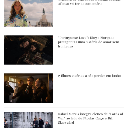
Afonso vai ter documentário
“Portuguese Love”: Diogo Morgado
protagoniza uma história de amor sem
fronteiras
15 filmes e séries a não perder em junho
Rafael Morais integra elenco de “Lords of
War” ao lado de Nicolas Cage e Bill
Skarsgård