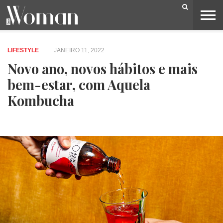
BELEZA
CAPA
LIFESTYLE
MODA
OPINIÃO
PESSOAS
SOCIEDADE
VIDEOS
LIFESTYLE
JANEIRO 11, 2022
Novo ano, novos hábitos e mais
bem-estar, com Aquela
Kombucha