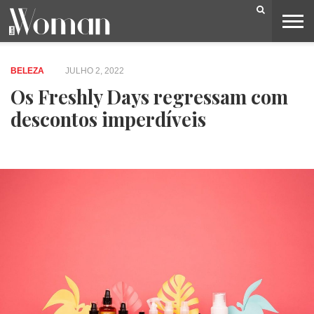
BELEZA
CAPA
LIFESTYLE
MODA
OPINIÃO
PESSOAS
SOCIEDADE
VIDEOS
BELEZA
JULHO 2, 2022
Os Freshly Days regressam com
descontos imperdíveis