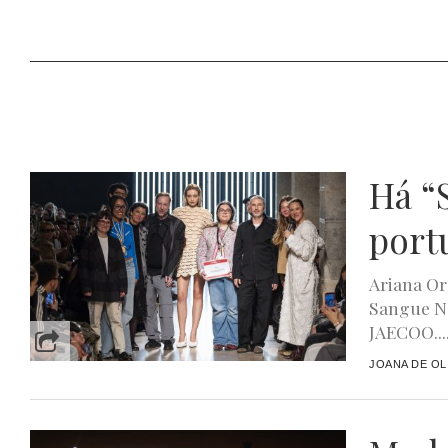
Há “
port
Ariana Or
Sangue N
JAECOO...
JOANA DE OL