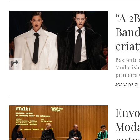
“A 2
Band
cria
Bastante 
ModaLisbo
primeira v
JOANA DE OL
Envo
Moda