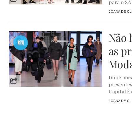
para o SA
JOANA DE OL
Não 
as p
Moda
Impermeáv
presentes
Capital É 
JOANA DE OL