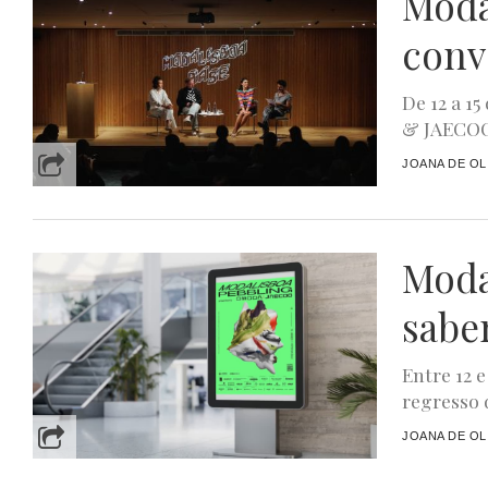
Moda
conv
De 12 a 
& JAECOO 
JOANA DE OL
Moda
sabe
Entre 12 e
regresso 
JOANA DE OL