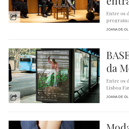
entra
Entre os 
programaç
JOANA DE OL
BASE
da M
Entre os d
Lisboa Fa
JOANA DE OL
Moda