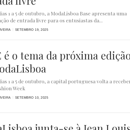
da livre
dias 1 a 5 de outubro, a ModaLisboa Base apresenta uma
ão de entrada livre para os entusiastas da...
IVEIRA
SETEMBRO 19, 2025
 é o tema da próxima ediçã
odaLisboa
ias 1 a 5 de outubro, a capital portuguesa volta a recebe
shion Week
IVEIRA
SETEMBRO 10, 2025
Lisboa junta-se à Jean Loui