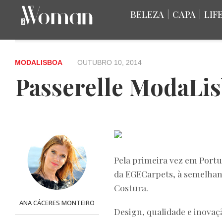
BELEZA
|
CAPA
|
LIF
MODALISBOA
OUTUBRO 10, 2014
Passerelle ModaLi
Pela primeira vez em Portug
da EGECarpets
, à semelhan
Costura.
ANA CÁCERES MONTEIRO
Design, qualidade e inovaç