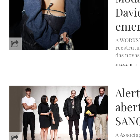
Davi
emer
A WORKST
reestrutu
das novas 
JOANA DE OL
Alert
aber
SAN
A Associa