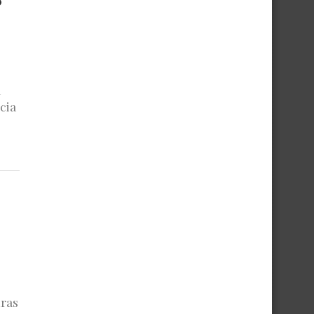
a
cia
uras