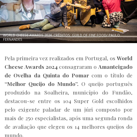
WORLD CHEESE AWARDS 2024. CRÉDITOS: GUILD OF FINE FOOD/ PAULO
FERNANDES
Pela primeira vez realizados em Portugal, os
World
Cheese Awards 2024
consagraram o
Amanteigado
de Ovelha da Quinta do Pomar
com o título de
“Melhor Queijo do Mundo”.
O queijo português
produzido na Soalheira, município do Fundão,
destacou-se entre os 104 Super Gold escolhidos
pelo exigente paladar de um júri composto por
mais de 250 especialistas, após uma segunda ronda
de avaliação que elegeu os 14 melhores queijos do
mundo.