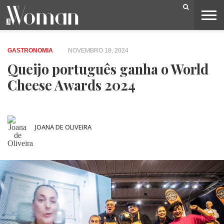
BELEZA
CAPA
LIFESTYLE
MODA
OPINIÃO
PESSOAS
SOCIEDADE
VIDEOS
GASTRONOMIA
NOVEMBRO 18, 2024
Queijo português ganha o World
Cheese Awards 2024
JOANA DE OLIVEIRA