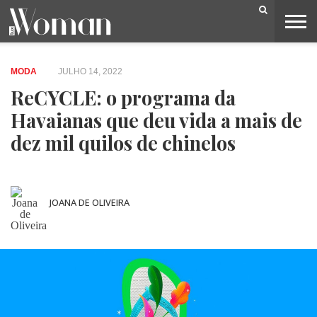
BELEZA
CAPA
LIFESTYLE
MODA
OPINIÃO
PESSOAS
SOCIEDADE
VIDEOS
MODA
JULHO 14, 2022
ReCYCLE: o programa da
Havaianas que deu vida a mais de
dez mil quilos de chinelos
JOANA DE OLIVEIRA