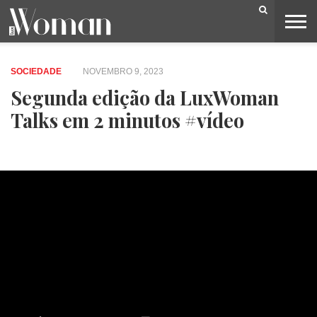
BELEZA
CAPA
LIFESTYLE
MODA
OPINIÃO
PESSOAS
SOCIEDADE
VIDEOS
SOCIEDADE
NOVEMBRO 9, 2023
Segunda edição da LuxWoman
Talks em 2 minutos #vídeo