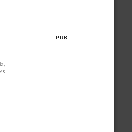
PUB
da,
es