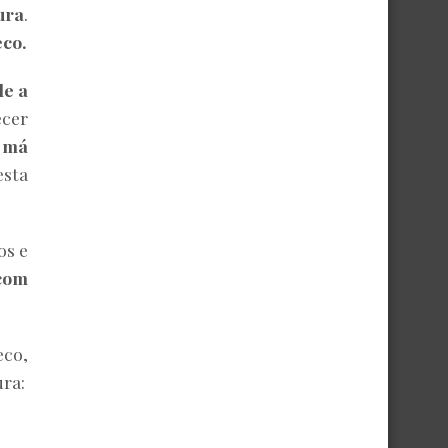
ura
.
co.
de a
ecer
e má
esta
os e
 com
eco,
ra: