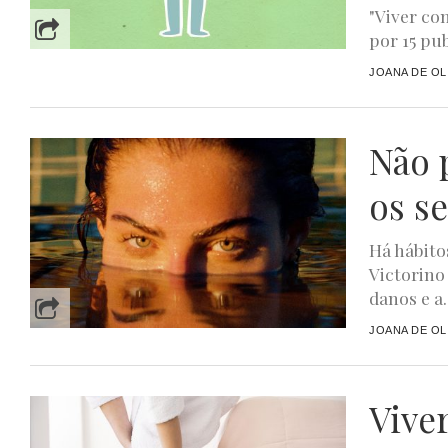
"Viver co
por 15 pu
JOANA DE OL
Não p
os s
Há hábito
Victorino
danos e a.
JOANA DE OL
Vive