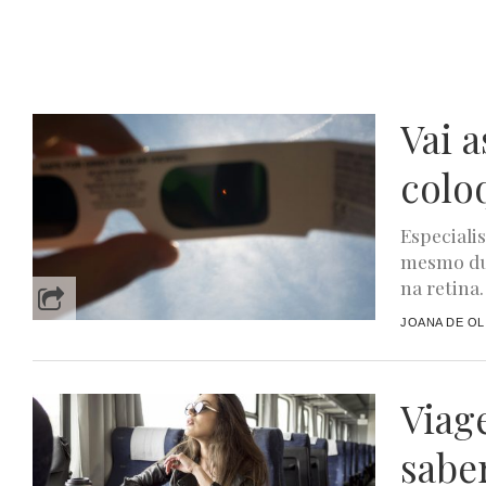
Vai a
colo
Especiali
mesmo du
na retina.
JOANA DE OL
Viag
sabe