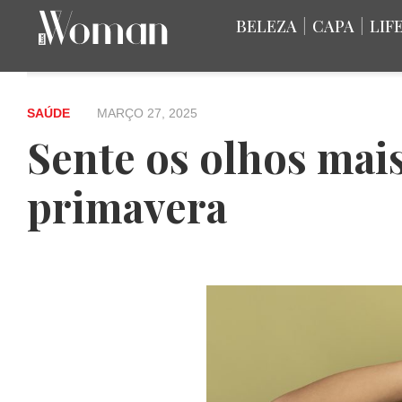
BELEZA
|
CAPA
|
LIF
SAÚDE
MARÇO 27, 2025
Sente os olhos mais
primavera