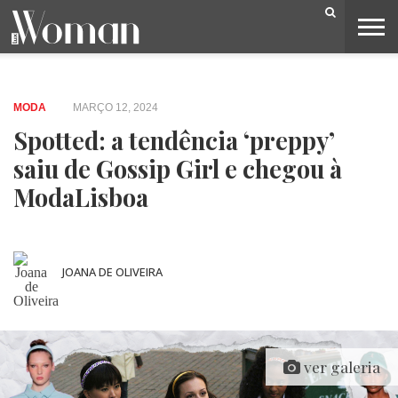
BELEZA
CAPA
LIFESTYLE
MODA
OPINIÃO
PESSOAS
SOCIEDADE
VIDEOS
MODA
MARÇO 12, 2024
Spotted: a tendência ‘preppy’
saiu de Gossip Girl e chegou à
ModaLisboa
JOANA DE OLIVEIRA
ver galeria