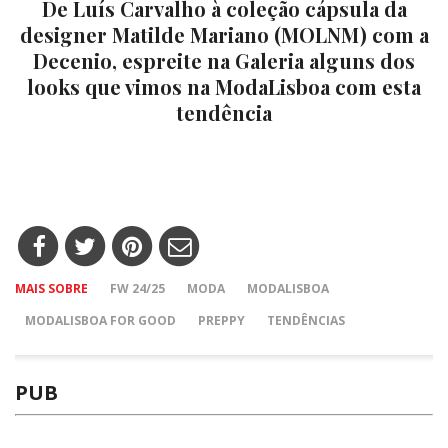
De Luís Carvalho à coleção cápsula da
designer Matilde Mariano (MOLNM) com a
Decenio, espreite na Galeria alguns dos
looks que vimos na ModaLisboa com esta
tendência
MAIS SOBRE
FW 24/25
MODA
MODALISBOA
MODALISBOA FOR GOOD
PREPPY
TENDÊNCIAS
PUB