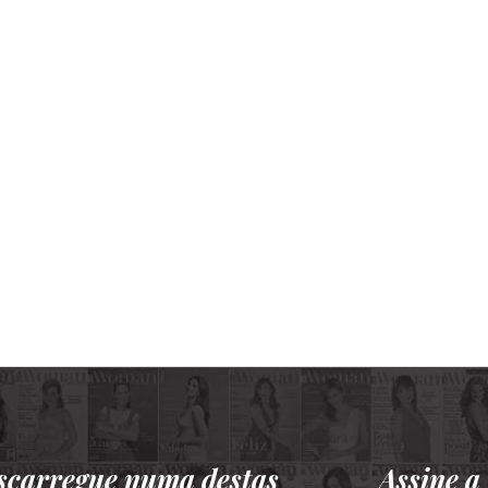
scarregue numa destas
Assine 