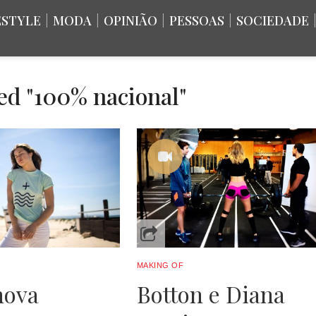
ESTYLE
|
MODA
|
OPINIÃO
|
PESSOAS
|
SOCIEDADE
ed "100% nacional"
MAKING OF
nova
Botton e Diana