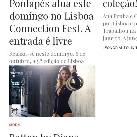
Pontapés atua este
coleção
domingo no Lisboa
Ana Penha e C
por Lisboa e 
Connection Fest. A
Trabalhou na 
entrada é livre
Janeiro. A junç
LEONOR ANTOLIN T
Realiza-se neste domingo, 6 de
outubro, a 5.ª edição do Lisboa
Connection Fest no Palácio
Baldaya, em Benfica, com entrada
livre....
JOANA DE OLIVEIRA
OUTUBRO 1, 2024
MODA