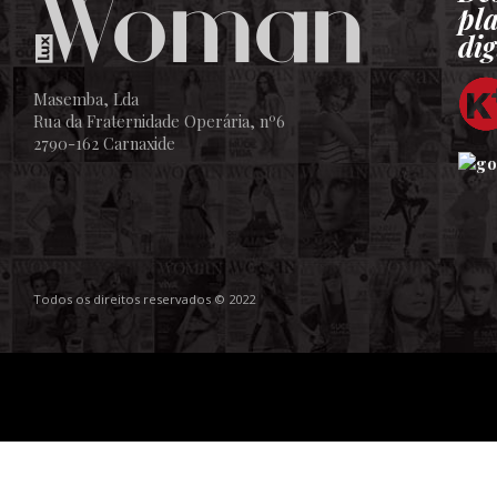
pl
dig
Masemba, Lda
Rua da Fraternidade Operária, nº6
2790-162 Carnaxide
Todos os direitos reservados © 2022