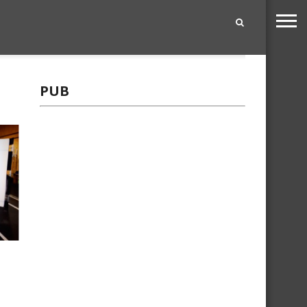
|
PUB