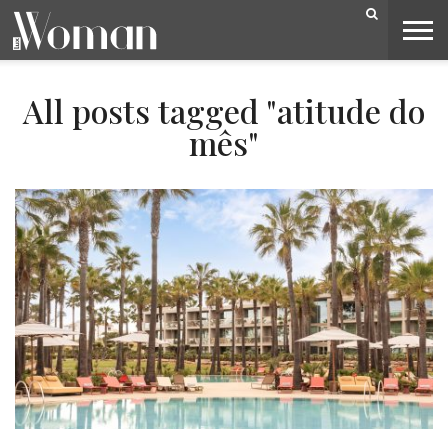
BELEZA
CAPA
LIFESTYLE
MODA
OPINIÃO
PESSOAS
SOCIEDADE
VIDEOS
All posts tagged "atitude do
mês"