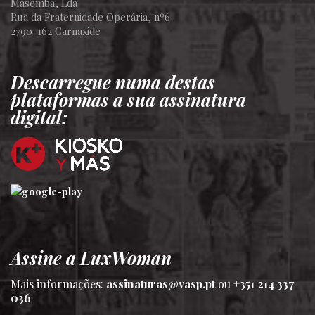
Masemba, Lda
Rua da Fraternidade Operária, nº6
2790-162 Carnaxide
Descarregue numa destas
plataformas a sua assinatura
digital:
Assine a LuxWoman
Mais informações:
assinaturas@vasp.pt
ou
+351 214 337
036