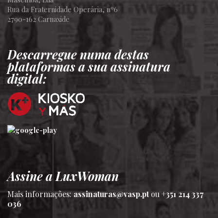
Rua da Fraternidade Operária, nº6
2790-162 Carnaxide
Descarregue numa destas
plataformas a sua assinatura
digital:
Assine a LuxWoman
Mais informações:
assinaturas@vasp.pt
ou
+351 214 337
036