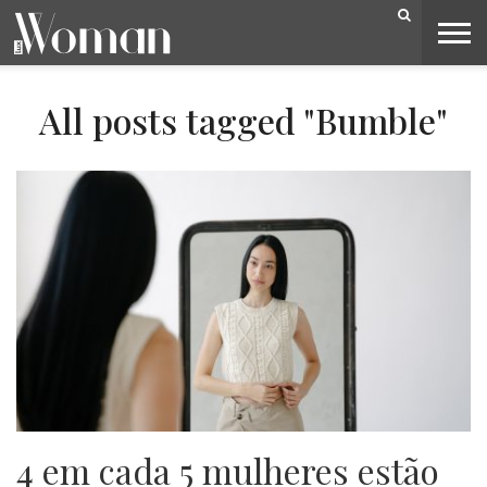
BELEZA
CAPA
LIFESTYLE
MODA
OPINIÃO
PESSOAS
SOCIEDADE
VIDEOS
All posts tagged "Bumble"
4 em cada 5 mulheres estão