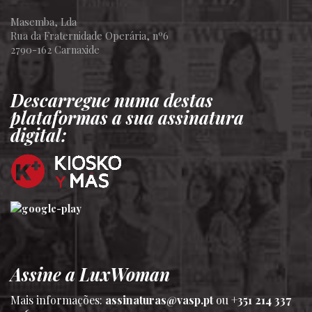
Masemba, Lda
Rua da Fraternidade Operária, nº6
2790-162 Carnaxide
Descarregue numa destas
plataformas a sua assinatura
digital:
Assine a LuxWoman
Mais informações:
assinaturas@vasp.pt
ou
+351 214 337