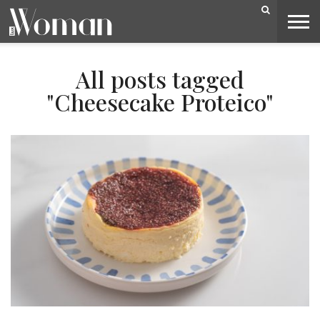
BELEZA
CAPA
LIFESTYLE
MODA
OPINIÃO
PESSOAS
SOCIEDADE
VIDEOS
All posts tagged
"Cheesecake Proteico"