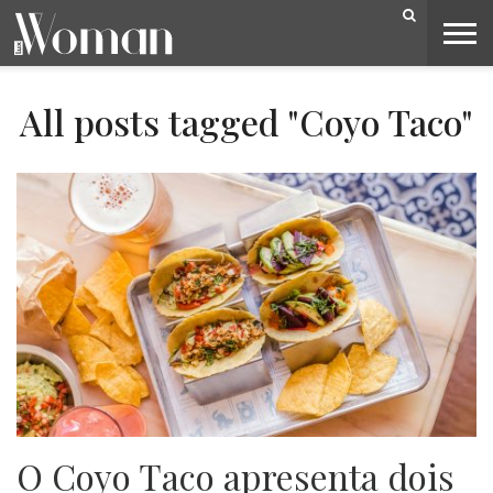
BELEZA
CAPA
LIFESTYLE
MODA
OPINIÃO
PESSOAS
SOCIEDADE
VIDEOS
All posts tagged "Coyo Taco"
O Coyo Taco apresenta dois