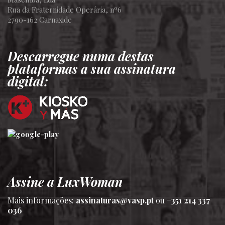
Rua da Fraternidade Operária, nº6
2790-162 Carnaxide
Descarregue numa destas
plataformas a sua assinatura
digital:
Assine a LuxWoman
Mais informações:
assinaturas@vasp.pt
ou
+351 214 337
036