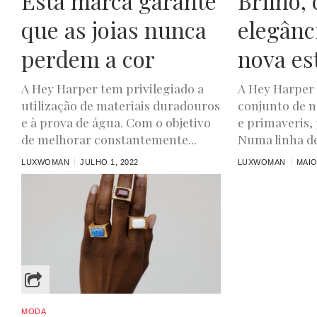
Esta marca garante
Brilho, 
que as joias nunca
elegânc
perdem a cor
nova es
A Hey Harper tem privilegiado a
A Hey Harper
utilização de materiais duradouros
conjunto de n
e à prova de água. Com o objetivo
e primaveris,
de melhorar constantemente...
Numa linha de 
LUXWOMAN
JULHO 1, 2022
LUXWOMAN
MAIO
MODA