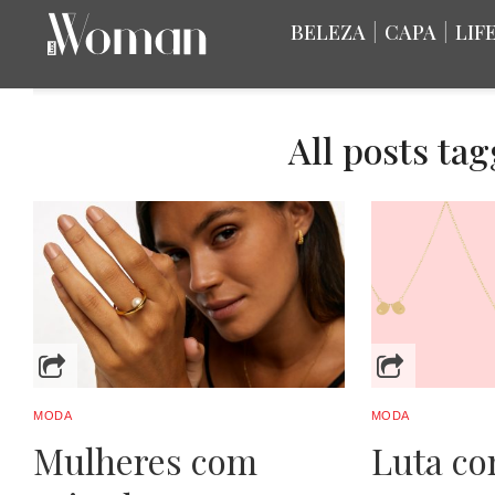
BELEZA
|
CAPA
|
LIF
All posts ta
MODA
MODA
Mulheres com
Luta co