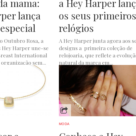
 da mama:
a Hey Harper lan
per lança
os seus primeiro
 especial
relógios
 o Outubro Rosa, a
A Hey Harper junta agora aos s
s Hey Harper une-se
designs a primeira coleção de
Breast International
relojoaria, que reflete a evoluç
 organização sem...
natural da marca em...
A
OUTUBRO 6, 2022
JOANA DE OLIVEIRA
SETEMBRO 22, 2022
MODA