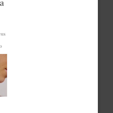
ça
s
eus
ão