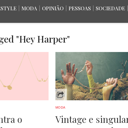
ESTYLE
|
MODA
|
OPINIÃO
|
PESSOAS
|
SOCIEDADE
gged "Hey Harper"
MODA
ntra o
Vintage e singula