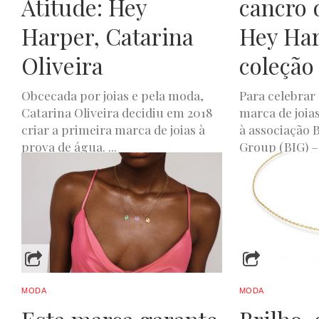
Atitude: Hey
cancro
Harper, Catarina
Hey Har
Oliveira
coleção
Obcecada por joias e pela moda,
Para celebrar
Catarina Oliveira decidiu em 2018
marca de joia
criar a primeira marca de joias à
à associação 
prova de água. ...
Group (BIG) –
JOANA DE OLIVEIRA
DEZEMBRO 16, 2022
JOANA DE OLIVEIR
MODA
MODA