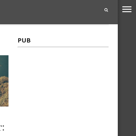
|
PUB
r: