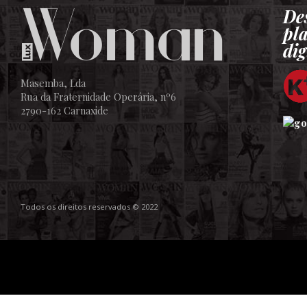
De
pl
dig
Masemba, Lda
Rua da Fraternidade Operária, nº6
2790-162 Carnaxide
Todos os direitos reservados © 2022