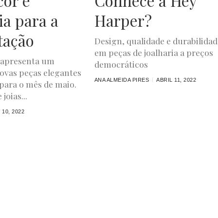
cor e
Conhece a Hey
ia para a
Harper?
tação
Design, qualidade e durabilidad
em peças de joalharia a preços
 apresenta um
democráticos
ovas peças elegantes
ANA ALMEIDA PIRES
ABRIL 11, 2022
 para o mês de maio.
joias...
 10, 2022