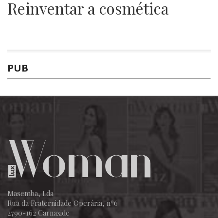
Reinventar a cosmética
PUB
Masemba, Lda
Rua da Fraternidade Operária, nº6
2790-162 Carnaxide