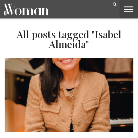
BELEZA
CAPA
LIFESTYLE
MODA
OPINIÃO
PESSOAS
SOCIEDADE
VIDEOS
All posts tagged "Isabel
Almeida"