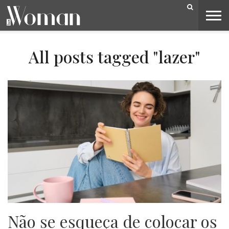
BELEZA
CAPA
LIFESTYLE
MODA
OPINIÃO
PESSOAS
SOCIEDADE
VIDEOS
All posts tagged "lazer"
Não se esqueça de colocar os