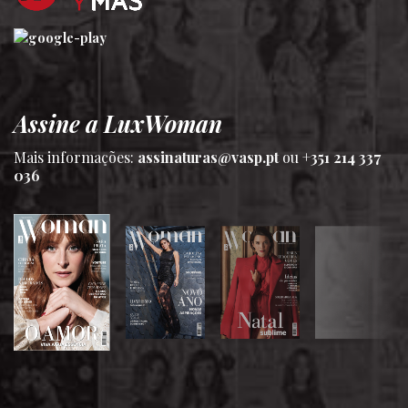
Assine a LuxWoman
Mais informações:
assinaturas@vasp.pt
ou
+351 214 337
036
SIGA-NOS