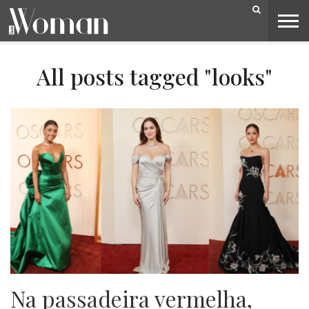
BELEZA
CAPA
LIFESTYLE
MODA
OPINIÃO
PESSOAS
SOCIEDADE
VIDEOS
All posts tagged "looks"
Na passadeira vermelha,