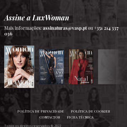
Assine a LuxWoman
Mais informações:
assinaturas@vasp.pt
ou
+351 214 337
036
SIGA-NOS
POLÍTICA DE PRIVACIDADE
POLÍTICA DE COOKIES
CONTACTOS
FICHA TÉCNICA
Todos os direitos reservados © 2022