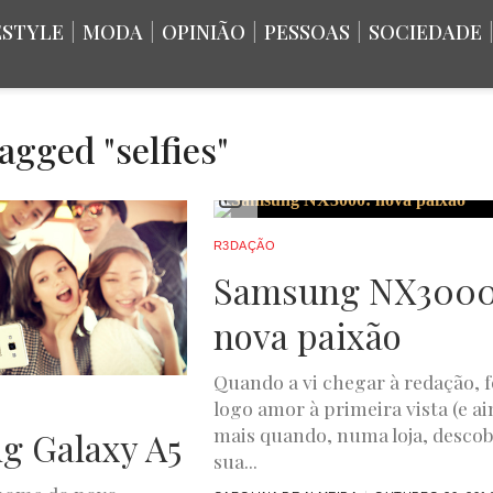
ESTYLE
|
MODA
|
OPINIÃO
|
PESSOAS
|
SOCIEDADE
tagged "selfies"
R3DAÇÃO
Samsung NX3000
nova paixão
Quando a vi chegar à redação, f
logo amor à primeira vista (e a
mais quando, numa loja, descob
g Galaxy A5
sua...