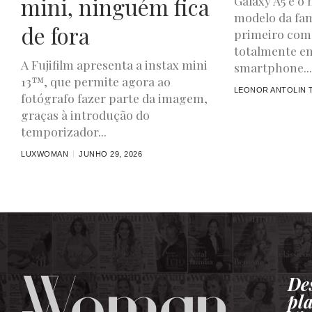
mini, ninguém fica
Galaxy A5 é o
modelo da fam
de fora
primeiro com
totalmente e
A Fujifilm apresenta a instax mini
smartphone...
13™, que permite agora ao
LEONOR ANTOLIN T
fotógrafo fazer parte da imagem,
graças à introdução do
temporizador...
LUXWOMAN
JUNHO 29, 2026
De
pl