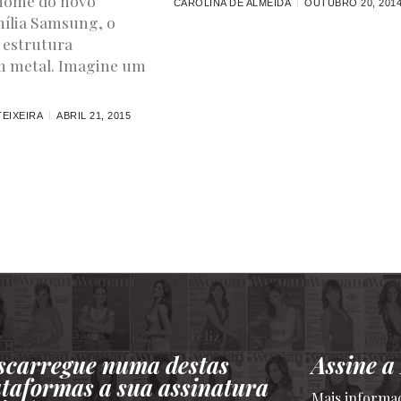
 nome do novo
CAROLINA DE ALMEIDA
OUTUBRO 20, 201
ília Samsung, o
 estrutura
m metal. Imagine um
EIXEIRA
ABRIL 21, 2015
scarregue numa destas
Assine 
ataformas a sua assinatura
Mais informa