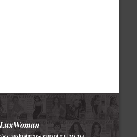
4
a LuxWoman
ções:
assinaturas@vasp.pt
ou
+351 214