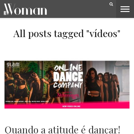
BELEZA
CAPA
LIFESTYLE
MODA
OPINIÃO
PESSOAS
SOCIEDADE
VIDEOS
All posts tagged "vídeos"
Quando a atitude é dançar!