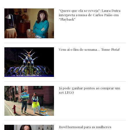
“Quero que ela se reveja”: Laura Dutra
interpreta a musa de Carlos Paião em
“Playback”
Vem aí o fim de semana… Tome Nota!
Já pode ganhar pontos ao comprar um
set LEGO
Bowl hormonal para as mulheres