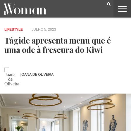
BELEZA
CAPA
LIFESTYLE
MODA
OPINIÃO
PESSOAS
SOCIEDADE
VIDEOS
LIFESTYLE
JULHO 5, 2023
Tágide apresenta menu que é
uma ode à frescura do Kiwi
JOANA DE OLIVEIRA