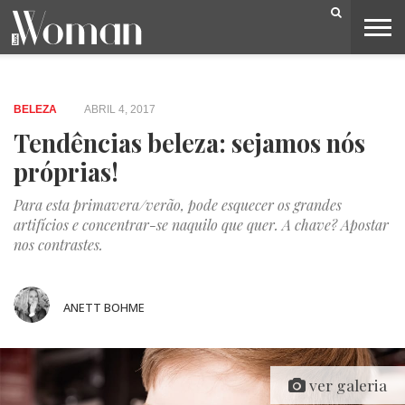
BELEZA
CAPA
LIFESTYLE
MODA
OPINIÃO
PESSOAS
SOCIEDADE
VIDEOS
BELEZA
ABRIL 4, 2017
Tendências beleza: sejamos nós
próprias!
Para esta primavera/verão, pode esquecer os grandes
artifícios e concentrar-se naquilo que quer. A chave? Apostar
nos contrastes.
ANETT BOHME
ver galeria