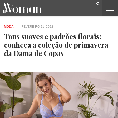
BELEZA
CAPA
LIFESTYLE
MODA
OPINIÃO
PESSOAS
SOCIEDADE
VIDEOS
MODA
FEVEREIRO 21, 2022
Tons suaves e padrões florais:
conheça a coleção de primavera
da Dama de Copas