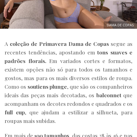
DAMA DE COPAS
A
coleção de Primavera Dama de Copas
segue as
recentes tendências, apostando em
tons suaves e
padrões florais.
Em variados cortes e formatos,
existem opções não só para todos os tamanhos e
gostos, mas para os mais diversos estilos de roupa.
Como os
soutiens plunge
, que são os companheiros
ideais das peças mais decotadas, os
balconnet
que
acompanham os decotes redondos e quadrados e os
full cup
, que ajudam a estilizar a silhueta, para
roupas mais subidas.
Em mais de
100 tamanhos
, das costas 28 às 46 e nas