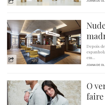
JOANA DE OL
Nude
madr
Depois de
espanhola
em...
JOANA DE OL
O ve
faire