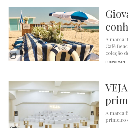
Giov
conh
A marca i
Café Beac
coleção de
LUXWOMAN
VEJA
prim
A marca f
primeiro 