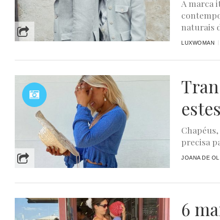
A marca i
contempor
naturais d
LUXWOMAN
Tran
este
Chapéus, 
precisa p
JOANA DE OL
6 ma