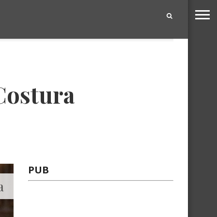
|
Costura
PUB
a