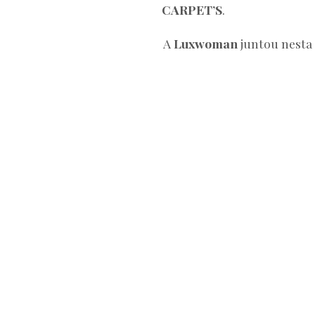
CARPET’S
.
A
Luxwoman
juntou nesta 