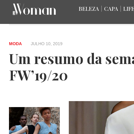
BELEZA
|
CAPA
|
LIF
MODA
JULHO 10, 2019
Um resumo da sema
FW’19/20