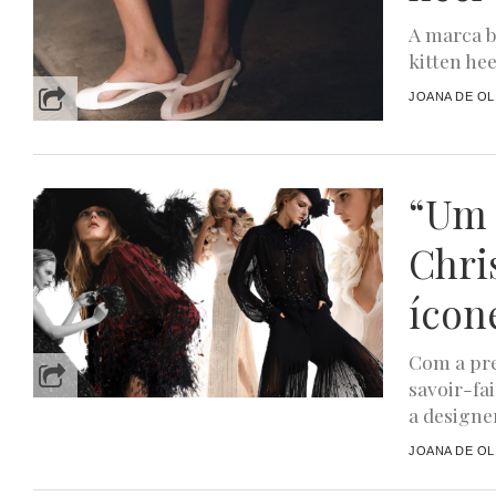
A marca b
kitten he
JOANA DE OL
“Um 
Chri
ícon
Com a pre
savoir-fa
a designer
JOANA DE OL