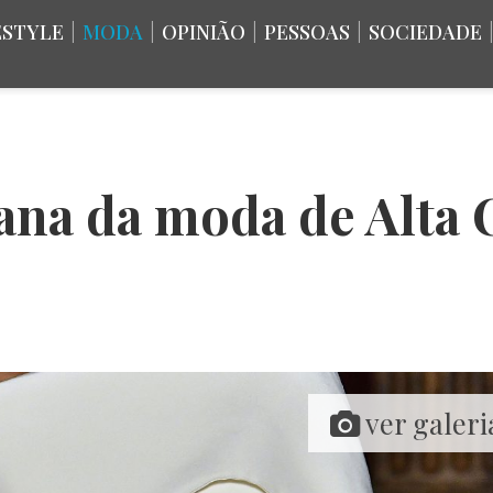
ESTYLE
|
MODA
|
OPINIÃO
|
PESSOAS
|
SOCIEDADE
na da moda de Alta 
ver galeri