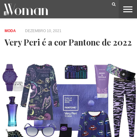
BELEZA
CAPA
LIFESTYLE
MODA
OPINIÃO
PESSOAS
SOCIEDADE
VIDEOS
MODA
DEZEMBRO 10, 2021
Very Peri é a cor Pantone de 2022