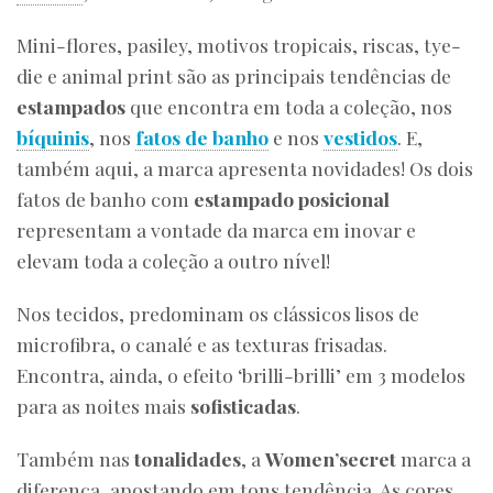
Mini-flores, pasiley, motivos tropicais, riscas, tye-
die e animal print são as principais tendências de
estampados
que encontra em toda a coleção, nos
bíquinis
, nos
fatos de banho
e nos
vestidos
. E,
também aqui, a marca apresenta novidades! Os dois
fatos de banho com
estampado posicional
representam a vontade da marca em inovar e
elevam toda a coleção a outro nível!
Nos tecidos, predominam os clássicos lisos de
microfibra, o canalé e as texturas frisadas.
Encontra, ainda, o efeito ‘brilli-brilli’ em 3 modelos
para as noites mais
sofisticadas
.
Também nas
tonalidades
, a
Women’secret
marca a
diferença, apostando em tons tendência. As cores