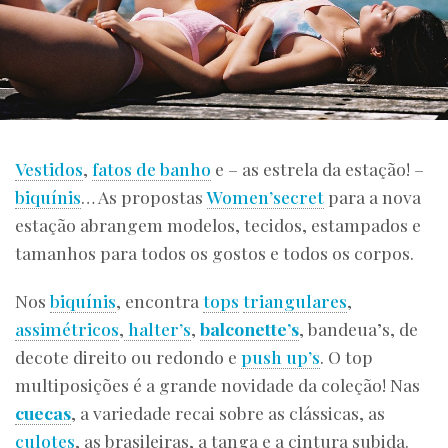
Vestidos
,
fatos de banho
e – as estrela da estação! –
biquínis
… As propostas
Women’secret
para a nova
estação abrangem modelos, tecidos, estampados e
tamanhos para todos os gostos e todos os corpos.
Nos
biquínis
, encontra
tops
triangulares
,
assimétricos
,
halter’s
,
balconette’s
, bandeua’s, de
decote direito ou redondo e
push up’s
. O top
multiposições é a grande novidade da coleção! Nas
cuecas
, a variedade recai sobre as clássicas, as
culotes
, as brasileiras, a tanga e a cintura subida.