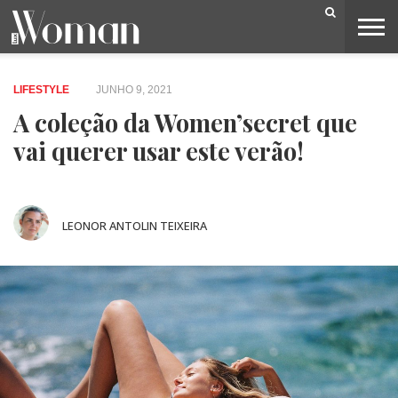
BELEZA
CAPA
LIFESTYLE
MODA
OPINIÃO
PESSOAS
SOCIEDADE
VIDEOS
LIFESTYLE
JUNHO 9, 2021
A coleção da Women’secret que
vai querer usar este verão!
LEONOR ANTOLIN TEIXEIRA