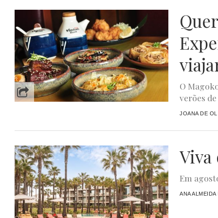
Quer
Expe
viaja
O Magoko
verões de
JOANA DE OL
Viva
Em agosto
ANA ALMEIDA