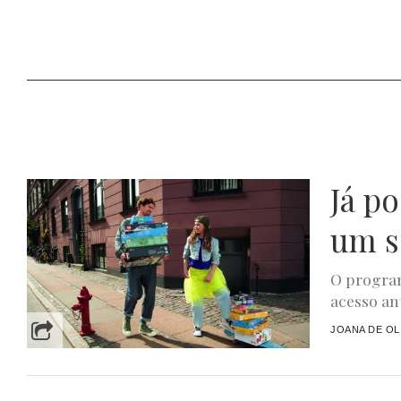
Já p
um s
O program
acesso ant
JOANA DE OL