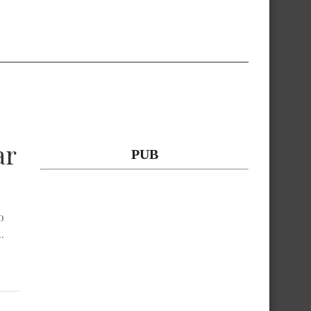
ar
PUB
o
.