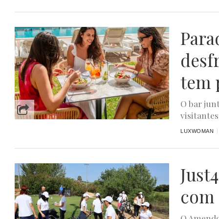
Para
desf
tem 
O bar jun
visitantes
LUXWOMAN
Just
com 
O Amendoe