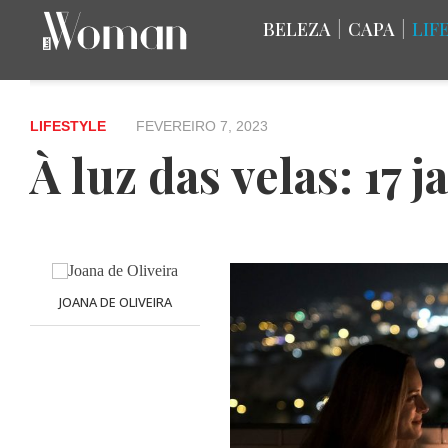
BELEZA
|
CAPA
|
LIF
LIFESTYLE
FEVEREIRO 7, 2023
À luz das velas: 17 
JOANA DE OLIVEIRA