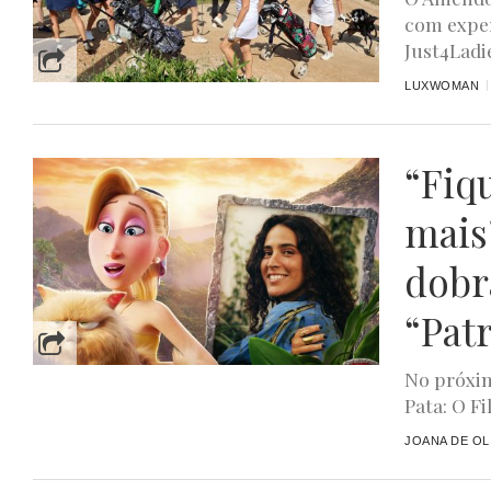
com exper
Just4Ladie
LUXWOMAN
“Fiq
mais
dobr
“Pat
No próxim
Pata: O F
JOANA DE OL