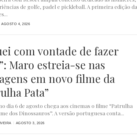
iências de golfe, padel e pickleball. A primeira edição d
s...
AGOSTO 4, 2026
uei com vontade de fazer
”: Maro estreia-se nas
agens em novo filme da
rulha Pata”
o dia 6 de agosto chega aos cinemas o filme “Patrulha
ilme dos Dinossauros”. A versão portuguesa conta...
IVEIRA
AGOSTO 3, 2026