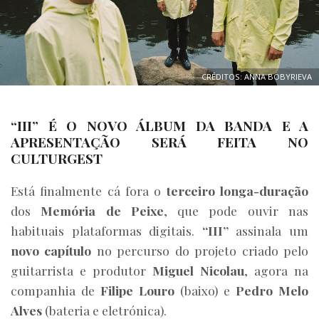
CRÉDITOS: ANNA BOBYRIEVA
“III” É O NOVO ÁLBUM DA BANDA E A
APRESENTAÇÃO SERÁ FEITA NO
CULTURGEST
Está finalmente cá fora o
terceiro longa-duração
dos
Memória de Peixe
, que pode ouvir nas
habituais plataformas digitais.
“III”
assinala um
novo capítulo
no percurso do projeto criado pelo
guitarrista e produtor
Miguel Nicolau
, agora na
companhia de
Filipe Louro
(baixo) e
Pedro Melo
Alves
(bateria e eletrónica).