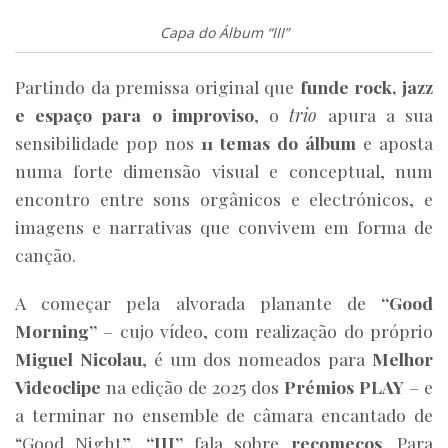
Capa do Álbum “III”
Partindo da premissa original que
funde rock, jazz
e espaço para o improviso
, o
trio
apura a sua
sensibilidade pop nos
11 temas do álbum
e aposta
numa forte dimensão visual e conceptual, num
encontro entre sons orgânicos e electrónicos, e
imagens e narrativas que convivem em forma de
canção.
A começar pela alvorada planante de
“Good
Morning”
– cujo vídeo, com realização do próprio
Miguel Nicolau
, é um dos nomeados para
Melhor
Videoclipe
na edição de 2025 dos
Prémios PLAY
– e
a terminar no ensemble de câmara encantado de
“Good Night”,
“III”
fala sobre
recomeços
. Para