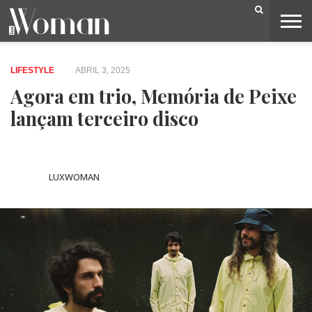
BELEZA
CAPA
LIFESTYLE
MODA
OPINIÃO
PESSOAS
SOCIEDADE
VIDEOS
LIFESTYLE
ABRIL 3, 2025
Agora em trio, Memória de Peixe
lançam terceiro disco
LUXWOMAN