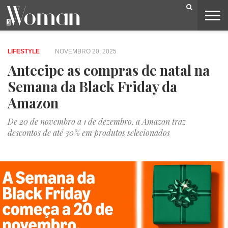
BELEZA
CAPA
LIFESTYLE
MODA
OPINIÃO
PESSOAS
SOCIEDADE
VIDEOS
LIFESTYLE
NOVEMBRO 20, 2025
Antecipe as compras de natal na
Semana da Black Friday da
Amazon
De 20 de novembro a 1 de dezembro, a Amazon traz
descontos de até 30% em produtos selecionados